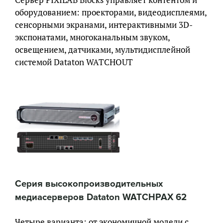
Сервер PIXILAB Blocks управляет контентом и
оборудованием: проекторами, видеодисплеями,
сенсорными экранами, интерактивными 3D-
экспонатами, многоканальным звуком,
освещением, датчиками, мультидисплейной
системой Dataton WATCHOUT
Серия высокопроизводительных
медиасерверов Dataton WATCHPAX 62
Четыре варианта: от экономичной модели с