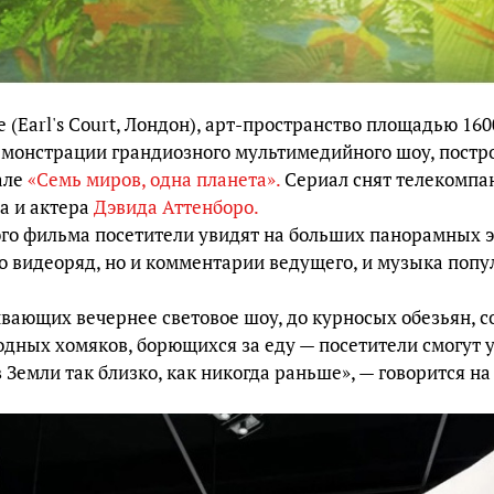
 (Earl's Court, Лондон), арт-пространство площадью 1600
демонстрации грандиозного мультимедийного шоу, постр
але
«Семь миров, одна планета».
Сериал снят телекомпа
а и актера
Дэвида Аттенборо.
го фильма посетители увидят на больших панорамных э
о видеоряд, но и комментарии ведущего, и музыка попу
ивающих вечернее световое шоу, до курносых обезьян, 
лодных хомяков, борющихся за еду — посетители смогут 
 Земли так близко, как никогда раньше», — говорится на