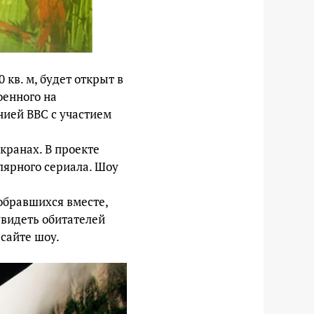
 кв. м, будет открыт в
оенного на
нией BBC с участием
кранах. В проекте
лярного сериала. Шоу
собравшихся вместе,
увидеть обитателей
 сайте шоу.